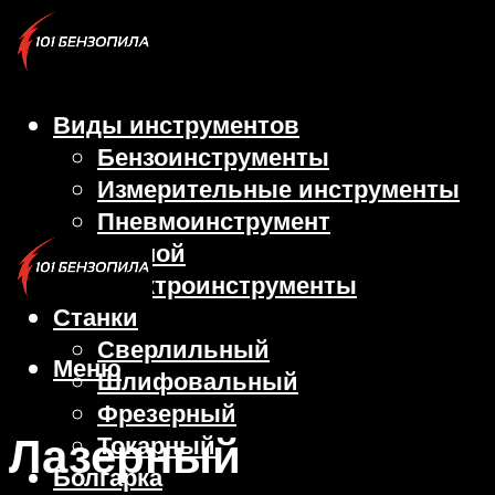
Виды инструментов
Бензоинструменты
Измерительные инструменты
Пневмоинструмент
Ручной
Электроинструменты
Станки
Сверлильный
Меню
Шлифовальный
Фрезерный
Лазерный
Токарный
Болгарка