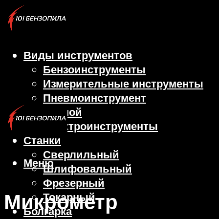
Виды инструментов
Бензоинструменты
Измерительные инструменты
Пневмоинструмент
Ручной
Электроинструменты
Станки
Сверлильный
Меню
Шлифовальный
Фрезерный
Микрометр
Токарный
Болгарка