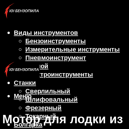
Виды инструментов
Бензоинструменты
Измерительные инструменты
Пневмоинструмент
Ручной
Электроинструменты
Станки
Сверлильный
Меню
Шлифовальный
Фрезерный
Мотор для лодки из
Токарный
Болгарка