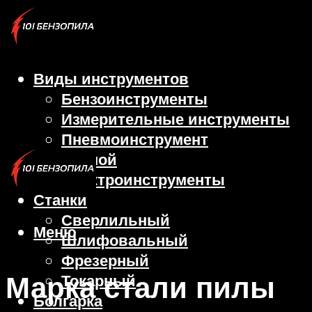
Виды инструментов
Бензоинструменты
Измерительные инструменты
Пневмоинструмент
Ручной
Электроинструменты
Станки
Сверлильный
Меню
Шлифовальный
Фрезерный
Марка стали пилы
Токарный
Болгарка