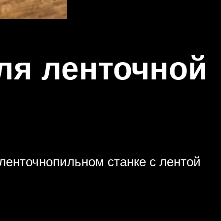
ля ленточной
а ленточнопильном станке с лентой