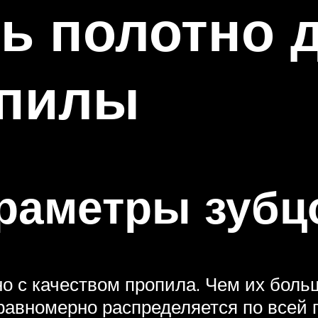
ь полотно 
 пилы
раметры зубц
о с качеством пропила. Чем их больш
а равномерно распределяется по все