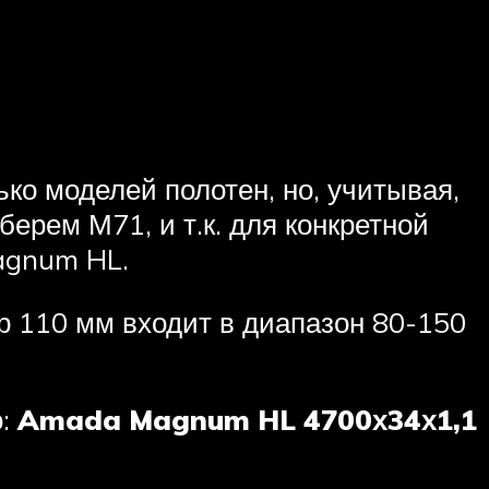
ко моделей полотен, но, учитывая,
ерем М71, и т.к. для конкретной
agnum HL.
етр 110 мм входит в диапазон 80-150
о:
Amada Magnum HL 4700х34х1,1