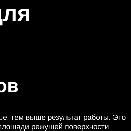
для
ов
е, тем выше результат работы. Это
й площади режущей поверхности.