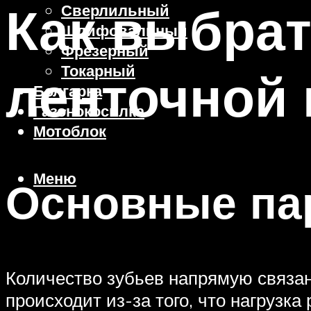
Как выбрат
Сверлильный
Шлифовальный
Фрезерный
Токарный
ленточной
Болгарка
Газонокосилка
Мотоблок
Меню
Основные па
Количество зубьев напрямую связан
происходит из-за того, что нагрузк