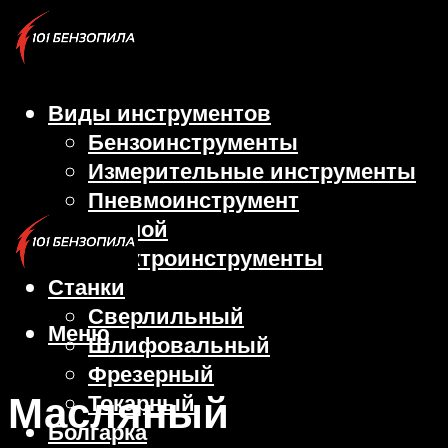
Виды инструментов
Бензоинструменты
Измерительные инструменты
Пневмоинструмент
Ручной
Электроинструменты
Станки
Сверлильный
Меню
Шлифовальный
Фрезерный
Масляный
Токарный
Болгарка