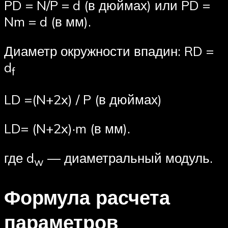
PD = N/P = d (в дюймах) или PD =
Nm = d (в мм).
Диаметр окружности впадин: RD =
d
f
LD =(N+2x) / P (в дюймах)
LD= (N+2x)·m (в мм).
где d
— диаметральный модуль.
w
Формула расчета
параметров