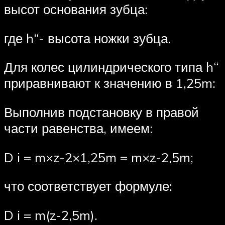
высот основания зубца:
где h“- высота ножки зубца.
Для колес цилиндрического типа h“
приравнивают к значению в 1,25m:
Выполнив подстановку в правой
части равенства, имеем:
D i = m×z-2×1,25m = m×z-2,5m;
что соответствует формуле:
D i = m(z-2,5m).