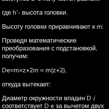
где h’- высота головки.
Высоту головки приравнивают к m:
Проведя математические
преобразования с подстановкой,
получим:
De=m×z+2m = m(z+2),
откуда вытекает:
Диаметр окружности впадин D
i
соответствует D e за вычетом двух