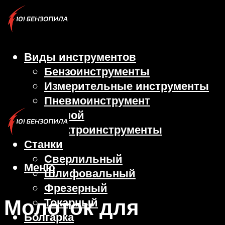
Виды инструментов
Бензоинструменты
Измерительные инструменты
Пневмоинструмент
Ручной
Электроинструменты
Станки
Сверлильный
Меню
Шлифовальный
Фрезерный
Молоток для
Токарный
Болгарка