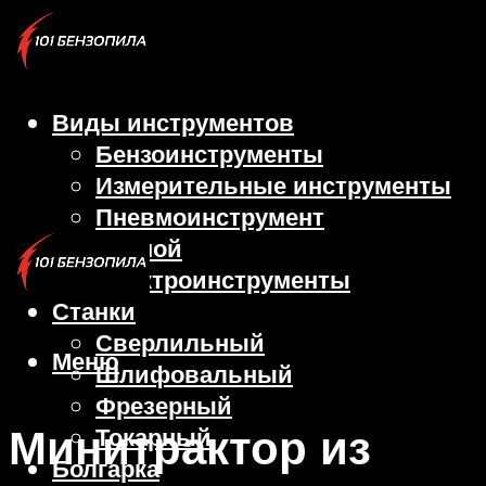
Виды инструментов
Бензоинструменты
Измерительные инструменты
Пневмоинструмент
Ручной
Электроинструменты
Станки
Сверлильный
Меню
Шлифовальный
Фрезерный
Минитрактор из
Токарный
Болгарка