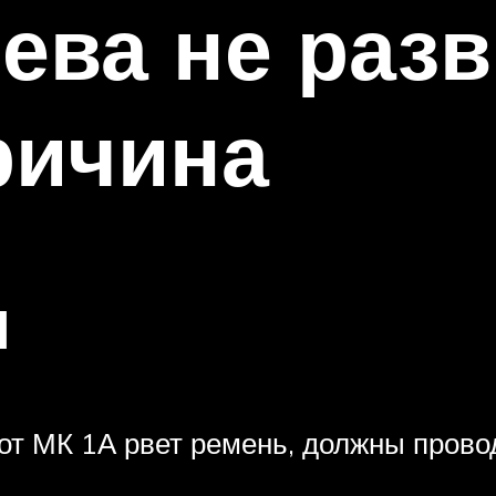
ева не раз
ричина
я
от МК 1А рвет ремень, должны прово