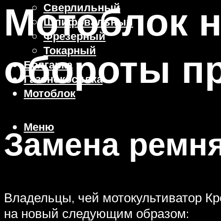
Мотоблок н
Сверлильный
Шлифовальный
Фрезерный
Токарный
обороты п
Болгарка
Газонокосилка
Мотоблок
Меню
Замена ремн
Владельцы, чей мотокультиватор Кр
на новый следующим образом: