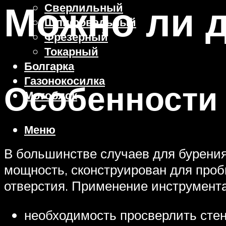
Можно ли 
Сверлильный
Шлифовальный
Фрезерный
Токарный
Болгарка
Газонокосилка
Особенности
Мотоблок
Меню
В большинстве случаев для бурения
мощность, сконструирован для проб
отверстия. Применение инструмент
необходимость просверлить стен