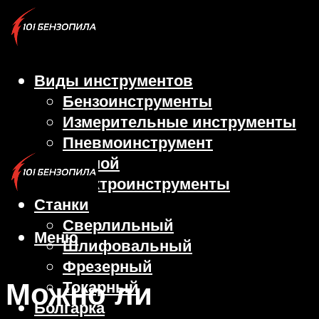
Виды инструментов
Бензоинструменты
Измерительные инструменты
Пневмоинструмент
Ручной
Электроинструменты
Станки
Сверлильный
Меню
Шлифовальный
Фрезерный
Можно ли
Токарный
Болгарка