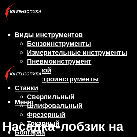
Виды инструментов
Бензоинструменты
Измерительные инструменты
Пневмоинструмент
Ручной
Электроинструменты
Станки
Сверлильный
Меню
Шлифовальный
Фрезерный
Насадка-лобзик на
Токарный
Болгарка