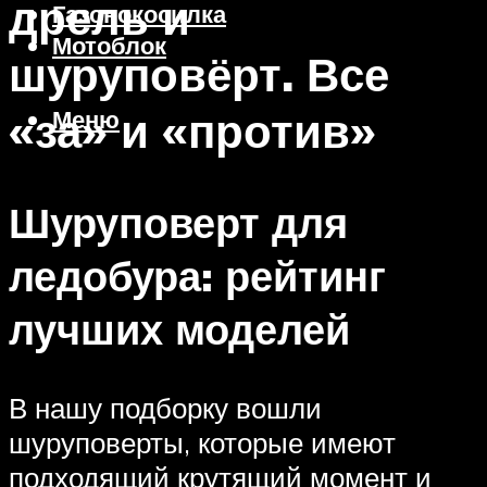
дрель и
Газонокосилка
Мотоблок
шуруповёрт. Все
«за» и «против»
Меню
Шуруповерт для
ледобура: рейтинг
лучших моделей
В нашу подборку вошли
шуруповерты, которые имеют
подходящий крутящий момент и