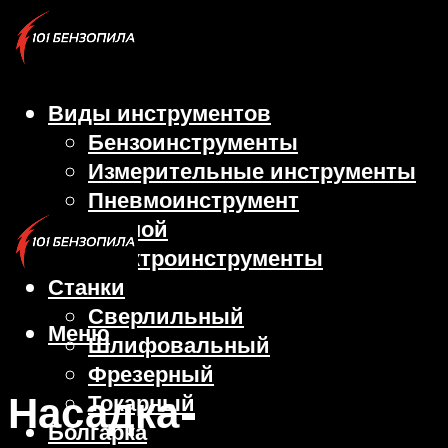
Виды инструментов
Бензоинструменты
Измерительные инструменты
Пневмоинструмент
Ручной
Электроинструменты
Станки
Сверлильный
Меню
Шлифовальный
Фрезерный
Насадка-
Токарный
Болгарка