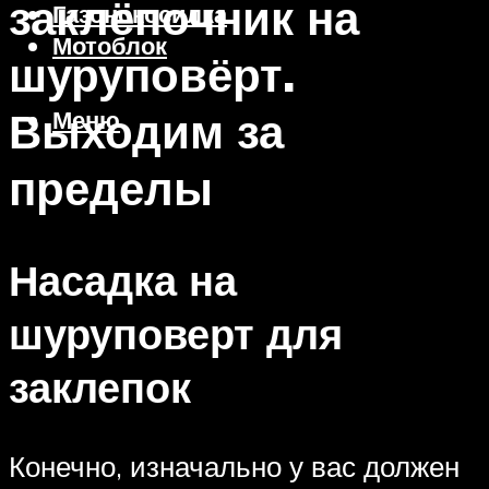
заклёпочник на
Газонокосилка
Мотоблок
шуруповёрт.
Выходим за
Меню
пределы
Насадка на
шуруповерт для
заклепок
Конечно, изначально у вас должен