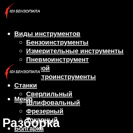
Виды инструментов
Бензоинструменты
Измерительные инструменты
Пневмоинструмент
Ручной
Электроинструменты
Станки
Сверлильный
Меню
Шлифовальный
Фрезерный
Разборка
Токарный
Болгарка