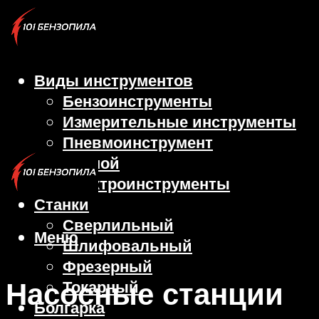
Виды инструментов
Бензоинструменты
Измерительные инструменты
Пневмоинструмент
Ручной
Электроинструменты
Станки
Сверлильный
Меню
Шлифовальный
Фрезерный
Насосные станции
Токарный
Болгарка