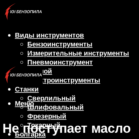
Виды инструментов
Бензоинструменты
Измерительные инструменты
Пневмоинструмент
Ручной
Электроинструменты
Станки
Сверлильный
Меню
Шлифовальный
Фрезерный
Не поступает масло
Токарный
Болгарка