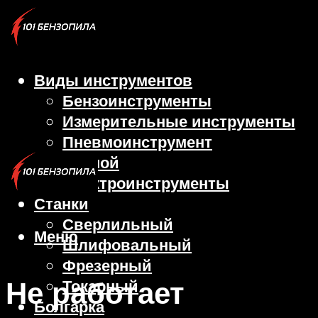
Виды инструментов
Бензоинструменты
Измерительные инструменты
Пневмоинструмент
Ручной
Электроинструменты
Станки
Сверлильный
Меню
Шлифовальный
Фрезерный
Не работает
Токарный
Болгарка