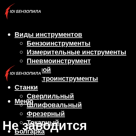
Виды инструментов
Бензоинструменты
Измерительные инструменты
Пневмоинструмент
Ручной
Электроинструменты
Станки
Сверлильный
Меню
Шлифовальный
Фрезерный
Не заводится
Токарный
Болгарка