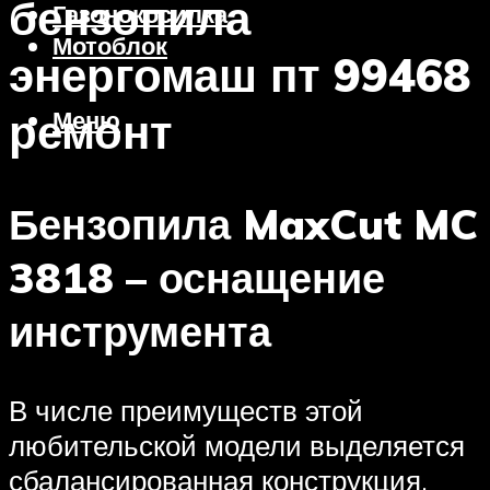
бензопила
Газонокосилка
Мотоблок
энергомаш пт 99468
ремонт
Меню
Бензопила MaxCut MC
3818 – оснащение
инструмента
В числе преимуществ этой
любительской модели выделяется
сбалансированная конструкция,