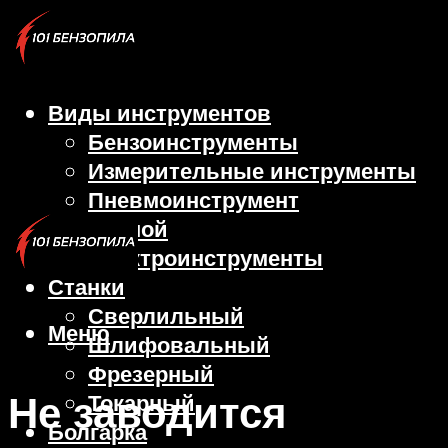
Виды инструментов
Бензоинструменты
Измерительные инструменты
Пневмоинструмент
Ручной
Электроинструменты
Станки
Сверлильный
Меню
Шлифовальный
Фрезерный
Не заводится
Токарный
Болгарка