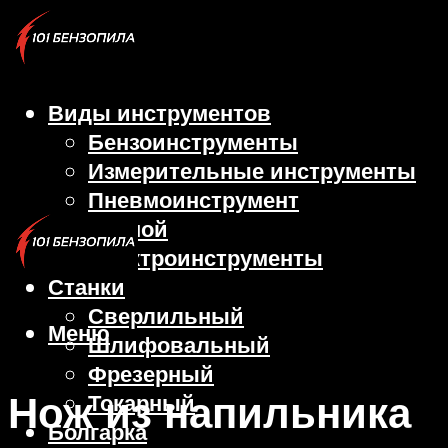
Виды инструментов
Бензоинструменты
Измерительные инструменты
Пневмоинструмент
Ручной
Электроинструменты
Станки
Сверлильный
Меню
Шлифовальный
Фрезерный
Нож из напильника
Токарный
Болгарка