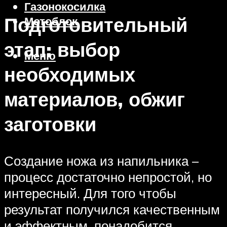
Газонокосилка
Подготовительный
Мотоблок
этап: выбор
Меню
необходимых
материалов, обжиг
заготовки
Создание ножа из напильника –
процесс достаточно непростой, но
интересный. Для того чтобы
результат получился качественным
и эффектным, понадобится