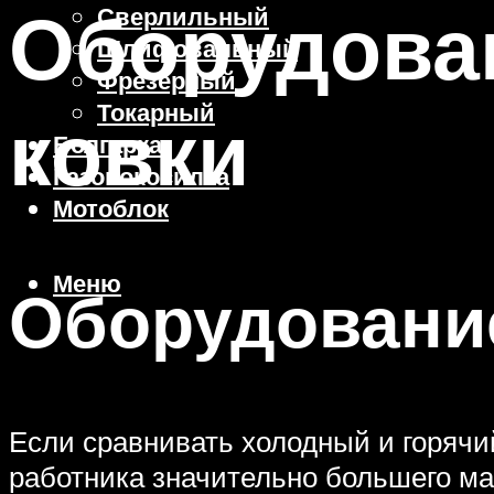
Оборудова
Сверлильный
Шлифовальный
Фрезерный
Токарный
ковки
Болгарка
Газонокосилка
Мотоблок
Меню
Оборудование
Если сравнивать холодный и горячий 
работника значительно большего ма