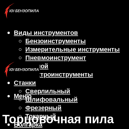
Виды инструментов
Бензоинструменты
Измерительные инструменты
Пневмоинструмент
Ручной
Электроинструменты
Станки
Сверлильный
Меню
Шлифовальный
Фрезерный
Торцовочная пила
Токарный
Болгарка