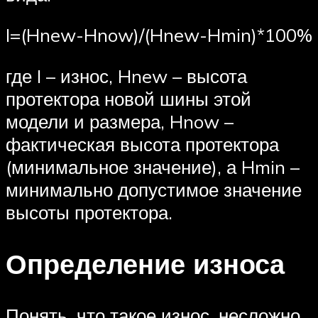
I=(Hnew-Hnow)/(Hnew-Hmin)*100%
где I – износ, Hnew – высота
протектора новой шины этой
модели и размера, Hnow –
фактическая высота протектора
(минимальное значение), а Hmin –
минимально допустимое значение
высоты протектора.
Определение износа
Понять, что такое износ, несложно.