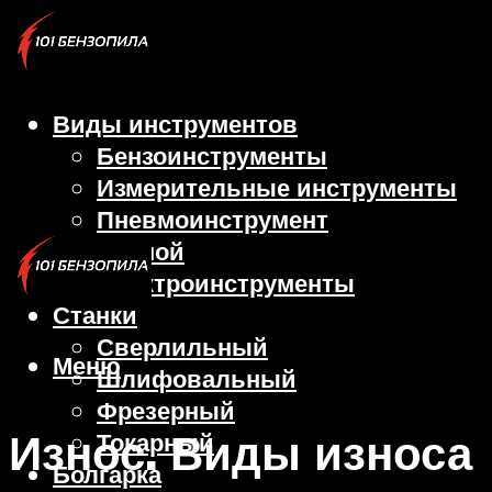
Виды инструментов
Бензоинструменты
Измерительные инструменты
Пневмоинструмент
Ручной
Электроинструменты
Станки
Сверлильный
Меню
Шлифовальный
Фрезерный
Износ. Виды износа
Токарный
Болгарка