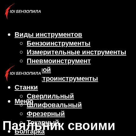
Виды инструментов
Бензоинструменты
Измерительные инструменты
Пневмоинструмент
Ручной
Электроинструменты
Станки
Сверлильный
Меню
Шлифовальный
Фрезерный
Паяльник своими
Токарный
Болгарка