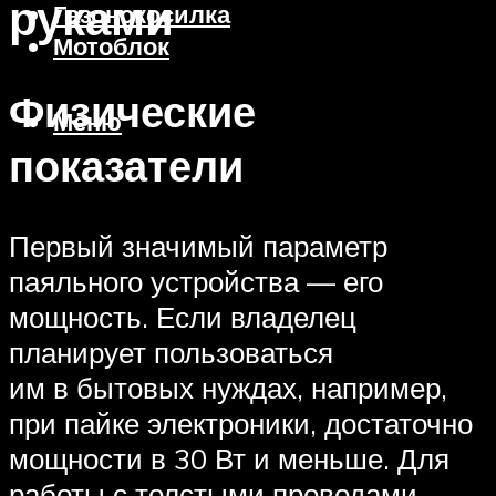
руками
Газонокосилка
Мотоблок
Физические
Меню
показатели
Первый значимый параметр
паяльного устройства — его
мощность. Если владелец
планирует пользоваться
им в бытовых нуждах, например,
при пайке электроники, достаточно
мощности в 30 Вт и меньше. Для
работы с толстыми проводами