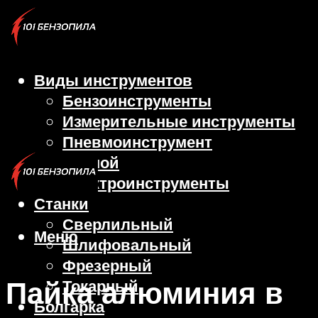
Виды инструментов
Бензоинструменты
Измерительные инструменты
Пневмоинструмент
Ручной
Электроинструменты
Станки
Сверлильный
Меню
Шлифовальный
Фрезерный
Пайка алюминия в
Токарный
Болгарка