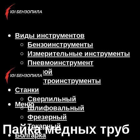
Виды инструментов
Бензоинструменты
Измерительные инструменты
Пневмоинструмент
Ручной
Электроинструменты
Станки
Сверлильный
Меню
Шлифовальный
Фрезерный
Пайка медных труб
Токарный
Болгарка