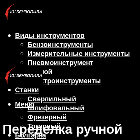
Виды инструментов
Бензоинструменты
Измерительные инструменты
Пневмоинструмент
Ручной
Электроинструменты
Станки
Сверлильный
Меню
Шлифовальный
Фрезерный
Переделка ручной
Токарный
Болгарка