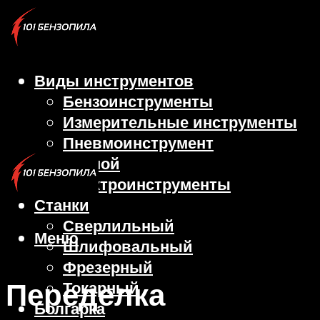
Виды инструментов
Бензоинструменты
Измерительные инструменты
Пневмоинструмент
Ручной
Электроинструменты
Станки
Сверлильный
Меню
Шлифовальный
Фрезерный
Переделка
Токарный
Болгарка