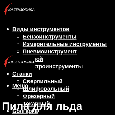
Виды инструментов
Бензоинструменты
Измерительные инструменты
Пневмоинструмент
Ручной
Электроинструменты
Станки
Сверлильный
Меню
Шлифовальный
Фрезерный
Пила для льда
Токарный
Болгарка