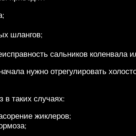
а;
ых шлангов;
еисправность сальников коленвала ил
 начала нужно отрегулировать холосто
з в таких случаях:
асорение жиклеров;
ормоза;