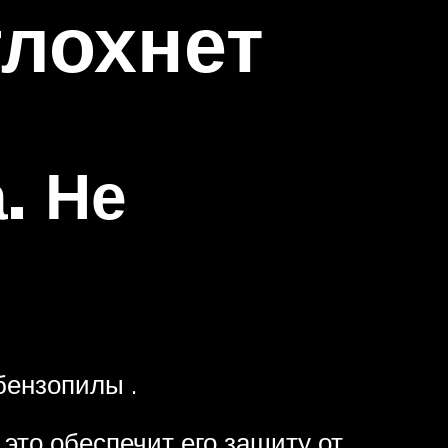
глохнет
. Не
бензопилы .
это обеспечит его защиту от