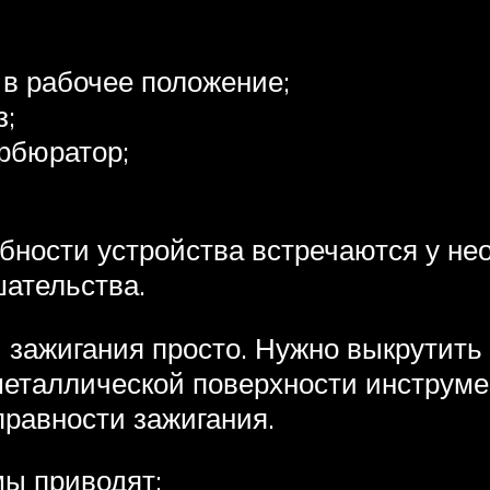
 в рабочее положение;
з;
арбюратор;
ности устройства встречаются у не
шательства.
зажигания просто. Нужно выкрутить 
еталлической поверхности инструмен
правности зажигания.
мы приводят: