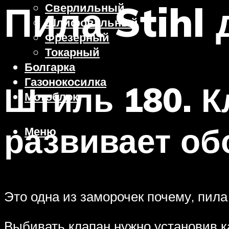
Пила Stihl 
Сверлильный
Шлифовальный
Фрезерный
Токарный
Болгарка
Газонокосилка
Штиль 180. К
Мотоблок
развивает о
Меню
Это одна из заморочек почему, пил
Выбивать клапан нужно установив к