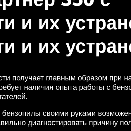
и и их устран
и и их устран
сти получает главным образом при н
ребует наличия опыта работы с бенз
гателей.
нт бензопилы своими руками возможен
авильно диагностировать причину п