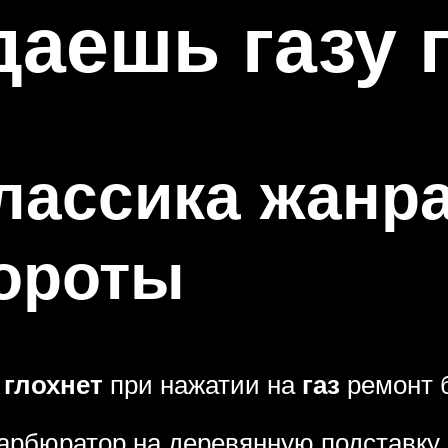
даешь газу 
лассика жанра
бороты
а
глохнет
при нажатии на
газ
ремонт 
арбюратор на деревянную подставку, 