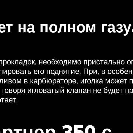
т на полном газу
рокладок, необходимо пристально ог
лировать его поднятие. При, в особе
ливом в карбюраторе, иголка может п
 говоря игловатый клапан не будет п
тает.
ртнер 350 с