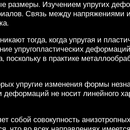
ые размеры. Изучением упругих деф
ериалов. Связь между напряжениями 
ка.
никают тогда, когда упругая и пласт
ние упругопластических деформаций
а, поскольку в практике металлообра
орых упругие изменения формы незн
 деформаций не носит линейного хар
т собой совокупность анизотропных
ся, что во всех направлениях имеетс