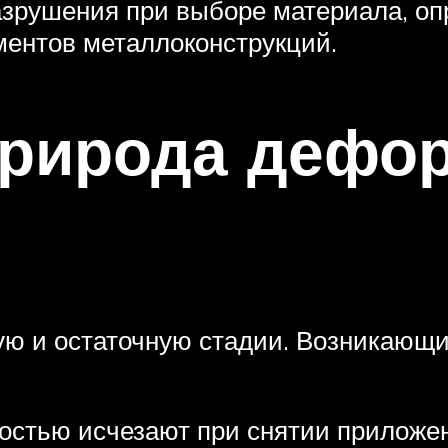
азрушения при выборе материала, оп
ментов металлоконструкций.
природа дефо
гую и остаточную стадии. Возникающ
олностью исчезают при снятии прилож