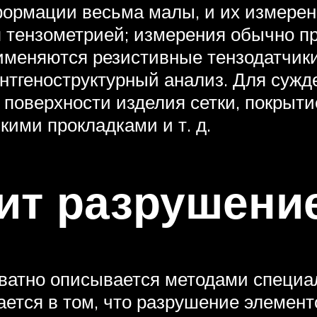
ормации весьма малы, и их измерени
 тензометрией; измерения обычно п
рименяются резистивные тензодатчик
нтгеноструктурный анализ. Для сужд
поверхности изделия сетки, покрыти
ими прокладками и т. д.
ит разрушени
ватно описывается методами специа
ется в том, что разрушение элементо