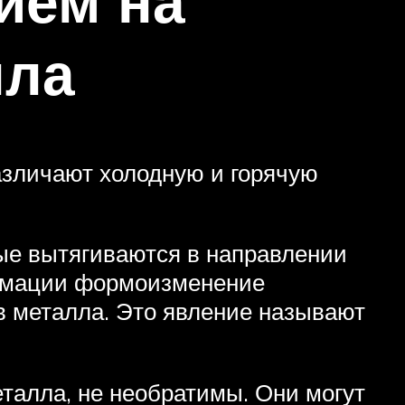
ием на
лла
азличают холодную и горячую
ые вытягиваются в направлении
формации формоизменение
в металла. Это явление называют
талла, не необратимы. Они могут