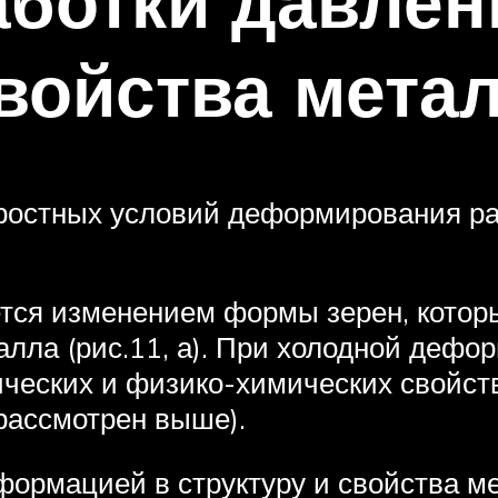
ботки давлен
свойства мета
оростных условий деформирования р
ется изменением формы зерен, котор
алла (рис.11, а). При холодной де
ческих и физико-химических свойст
рассмотрен выше).
ормацией в структуру и свойства ме