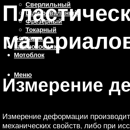
Пластичес
Сверлильный
Шлифовальный
Фрезерный
Токарный
материало
Болгарка
Газонокосилка
Мотоблок
Меню
Измерение д
Измерение деформации производитс
механических свойств, либо при ис