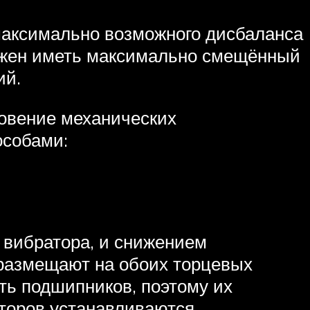
максимально возможного дисбаланса
олжен иметь максимально смещённый
ий.
новение механических
особами:
 вибратора, и снижением
 размещают на обоих торцевых
ть подшипников, поэтому их
торов устанавливаются