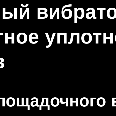
ый вибрато
тное уплотн
в
лощадочного 