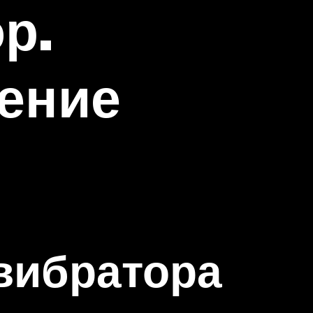
р.
ение
вибратора