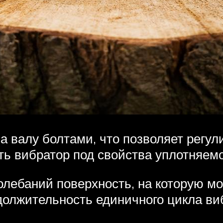
 валу болтами, что позволяет регу
ь вибратор под свойства уплотняемо
олебаний поверхность, на которую м
олжительность единичного цикла виб