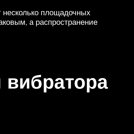
т несколько площадочных
аковым, а распространение
и вибратора