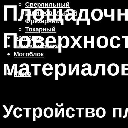
Площадочн
Сверлильный
Шлифовальный
Фрезерный
Токарный
Поверхнос
Болгарка
Газонокосилка
Мотоблок
материало
Меню
Устройство п