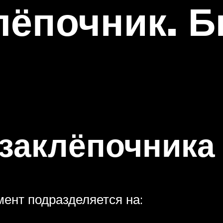
ёпочник. Б
заклёпочника
мент подразделяется на: