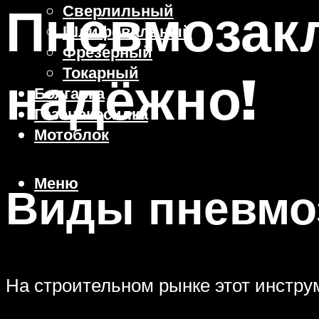
Пневмозакл
Сверлильный
Шлифовальный
Фрезерный
Токарный
надёжно!
Болгарка
Газонокосилка
Мотоблок
Меню
Виды пневмо
На строительном рынке этот инстру