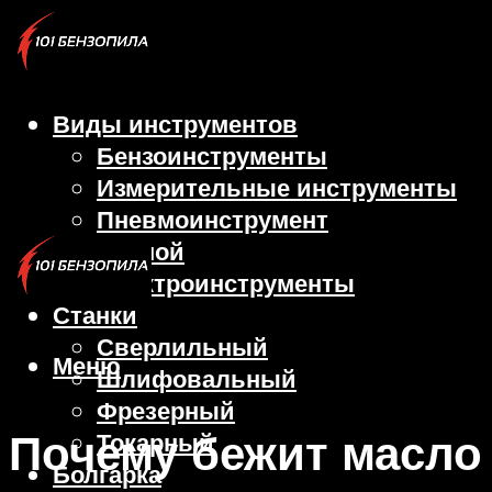
Виды инструментов
Бензоинструменты
Измерительные инструменты
Пневмоинструмент
Ручной
Электроинструменты
Станки
Сверлильный
Меню
Шлифовальный
Фрезерный
Почему бежит масло
Токарный
Болгарка