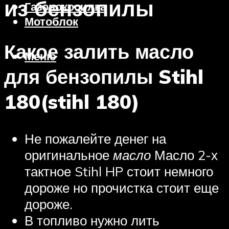
из бензопилы
Газонокосилка
Мотоблок
Какое залить масло
Меню
для бензопилы Stihl
180(stihl 180)
Не пожалейте денег на
оригинальное
масло
Масло 2-х
тактное Stihl HP стоит немного
дороже но прочистка стоит еще
дороже.
В топливо нужно лить