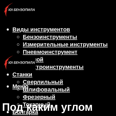
Виды инструментов
Бензоинструменты
Измерительные инструменты
Пневмоинструмент
Ручной
Электроинструменты
Станки
Сверлильный
Меню
Шлифовальный
Фрезерный
Под каким углом
Токарный
Болгарка