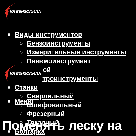
Виды инструментов
Бензоинструменты
Измерительные инструменты
Пневмоинструмент
Ручной
Электроинструменты
Станки
Сверлильный
Меню
Шлифовальный
Фрезерный
Поменять леску на
Токарный
Болгарка