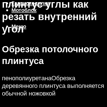
плинтус углы как
Газонокосилка
Мотоблок
резать внутренний
угол
Меню
Обрезка потолочного
плинтуса
пенополиуретанаОбрезка
деревянного плинтуса выполняется
обычной ножовкой