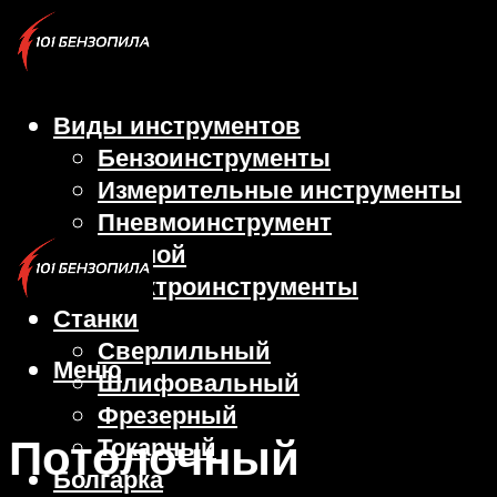
Виды инструментов
Бензоинструменты
Измерительные инструменты
Пневмоинструмент
Ручной
Электроинструменты
Станки
Сверлильный
Меню
Шлифовальный
Фрезерный
Потолочный
Токарный
Болгарка