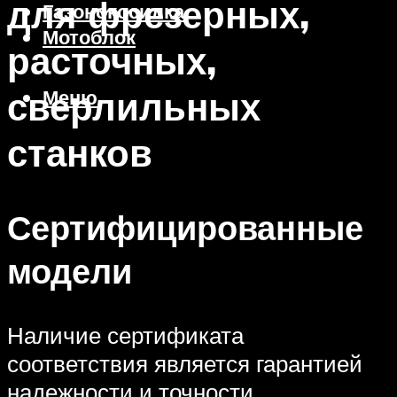
для фрезерных,
Газонокосилка
Мотоблок
расточных,
сверлильных
Меню
станков
Сертифицированные
модели
Наличие сертификата
соответствия является гарантией
надежности и точности