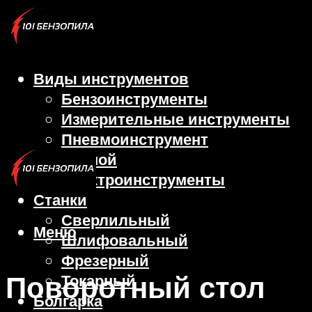
Виды инструментов
Бензоинструменты
Измерительные инструменты
Пневмоинструмент
Ручной
Электроинструменты
Станки
Сверлильный
Меню
Шлифовальный
Фрезерный
Поворотный стол
Токарный
Болгарка