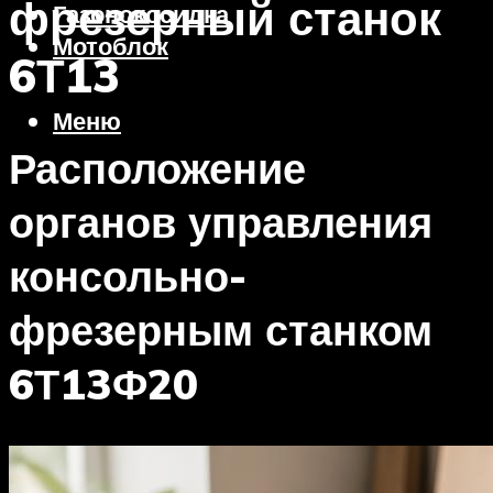
фрезерный станок
Газонокосилка
Мотоблок
6Т13
Меню
Расположение
органов управления
консольно-
фрезерным станком
6Т13Ф20