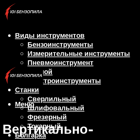
Виды инструментов
Бензоинструменты
Измерительные инструменты
Пневмоинструмент
Ручной
Электроинструменты
Станки
Сверлильный
Меню
Шлифовальный
Фрезерный
Вертикально-
Токарный
Болгарка