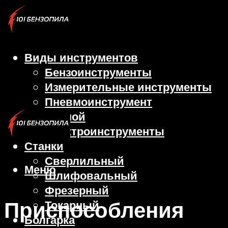
Виды инструментов
Бензоинструменты
Измерительные инструменты
Пневмоинструмент
Ручной
Электроинструменты
Станки
Сверлильный
Меню
Шлифовальный
Фрезерный
Приспособления
Токарный
Болгарка