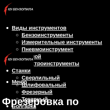
Виды инструментов
Бензоинструменты
Измерительные инструменты
Пневмоинструмент
Ручной
Электроинструменты
Станки
Сверлильный
Меню
Шлифовальный
Фрезерный
Фрезеровка по
Токарный
Болгарка