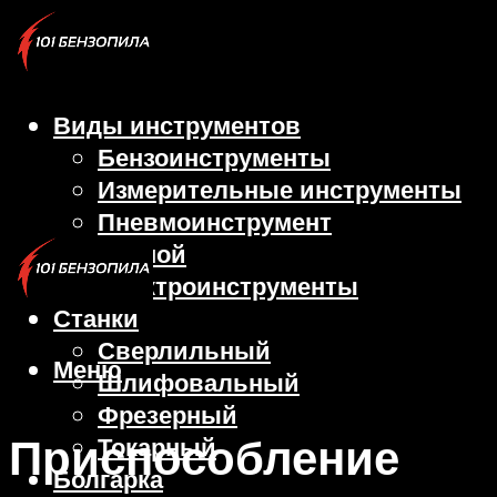
Виды инструментов
Бензоинструменты
Измерительные инструменты
Пневмоинструмент
Ручной
Электроинструменты
Станки
Сверлильный
Меню
Шлифовальный
Фрезерный
Приспособление
Токарный
Болгарка