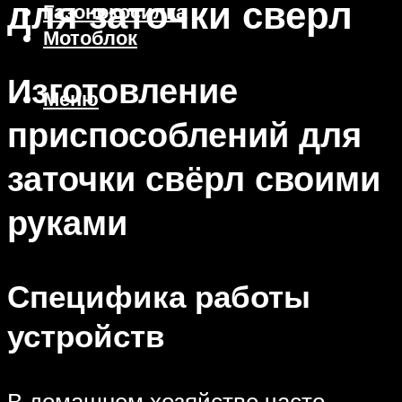
для заточки сверл
Газонокосилка
Мотоблок
Изготовление
Меню
приспособлений для
заточки свёрл своими
руками
Специфика работы
устройств
В домашнем хозяйстве часто