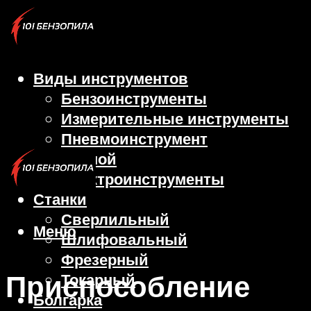
Виды инструментов
Бензоинструменты
Измерительные инструменты
Пневмоинструмент
Ручной
Электроинструменты
Станки
Сверлильный
Меню
Шлифовальный
Фрезерный
Приспособление
Токарный
Болгарка