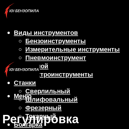
Виды инструментов
Бензоинструменты
Измерительные инструменты
Пневмоинструмент
Ручной
Электроинструменты
Станки
Сверлильный
Меню
Шлифовальный
Фрезерный
Регулировка
Токарный
Болгарка