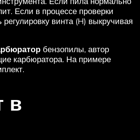
 инструмента. Если пила нормально
лит. Если в процессе проверки
 регулировку винта (H) выкручивая
арбюратор
бензопилы, автор
ющие карбюратора. На примере
мплект.
 в