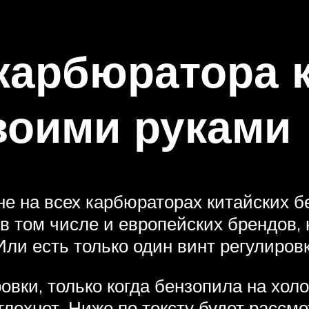
карбюратора 
воими руками
не на всех карбюраторах китайских б
в том числе и европейских брендов,
Или есть только один винт регулировк
овки, только когда бензопила на хол
глохнет. Ниже по тексту будет рассм