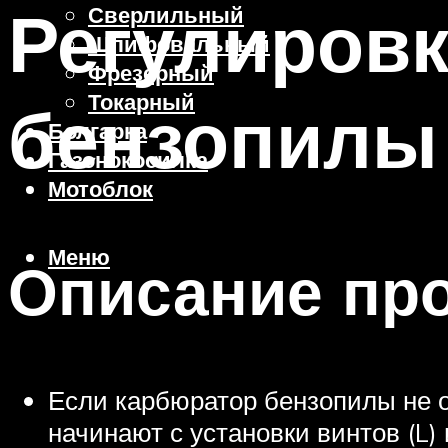
Регулиров
Сверлильный
Шлифовальный
Фрезерный
Токарный
бензопилы
Болгарка
Газонокосилка
Мотоблок
Меню
Описание пр
Если карбюратор бензопилы не о
начинают с установки винтов (L)