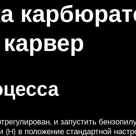
ка карбюрат
 карвер
оцесса
трегулирован, и запустить бензопилу
 и (H) в положение стандартной настр