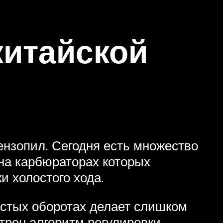
китайской
ензопил. Сегодня есть множество
 на карбюраторах которых
и холостого хода.
остых оборотах делает слишком
отрен алгоритм регулировки