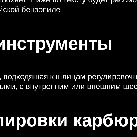
йской бензопиле.
инструменты
а, подходящая к шлицам регулировоч
ыми, с внутренним или внешним шести
лировки карбю