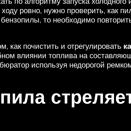
кать по алгоритму запуска холодного
 ходу ровно, нужно проверить, как пи
бензопилы, то необходимо повторить
м, как почистить и отрегулировать
к
губном влиянии топлива на составля
рбюратор используя недорогой ремко
пила стреляет