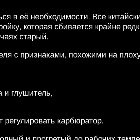
ься в её необходимости. Все китайск
ойку, которая сбивается крайне редк
чаях старый.
ля с признаками, похожими на плоху
 и глушитель,
т регулировать карбюратор.
одный и прогретый до рабочих темпе