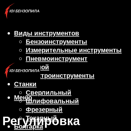
Виды инструментов
Бензоинструменты
Измерительные инструменты
Пневмоинструмент
Ручной
Электроинструменты
Станки
Сверлильный
Меню
Шлифовальный
Фрезерный
Регулировка
Токарный
Болгарка