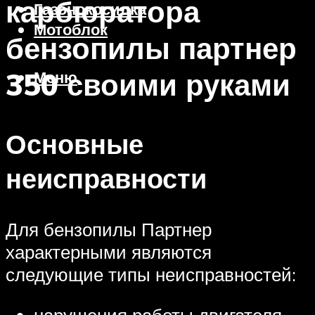
карбюратора
Газонокосилка
Мотоблок
бензопилы партнер
350 своими руками
Меню
Основные
неисправности
Для бензопилы Партнер
характерными являются
следующие типы неисправностей:
нарушения работы двигателя,