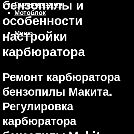
бензопилы и
Газонокосилка
Мотоблок
особенности
настройки
Меню
карбюратора
Ремонт карбюратора
бензопилы Макита.
Регулировка
карбюратора