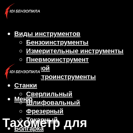
Виды инструментов
Бензоинструменты
Измерительные инструменты
Пневмоинструмент
Ручной
Электроинструменты
Станки
Сверлильный
Меню
Шлифовальный
Фрезерный
Тахометр для
Токарный
Болгарка