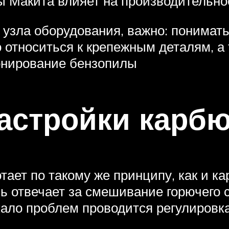
 Макита влияет на производительнос
 узла оборудования, важно: понимать
 относиться к крепежным деталям, а
онирование бензопилы
астройки карбю
тает по такому же принципу, как и 
 отвечает за смешивание горючего с
кало проблем проводится регулировк