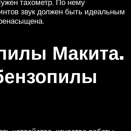
Нужен тахометр. По нему
винтов звук должен быть идеальным
еренасыщена.
пилы Макита.
бензопилы