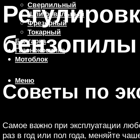
Регулиров
Сверлильный
Шлифовальный
Фрезерный
Токарный
бензопилы 
Болгарка
Газонокосилка
Мотоблок
Меню
Советы по эк
Самое важно при эксплуатации люб
раз в год или пол года, меняйте чаш