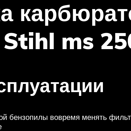
ка карбюрат
Stihl ms 25
сплуатации
ой бензопилы вовремя менять филь
е